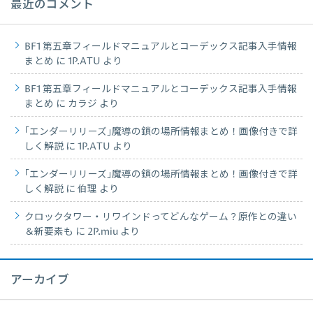
最近のコメント
BF1 第五章フィールドマニュアルとコーデックス記事入手情報
まとめ
に
1P.ATU
より
BF1 第五章フィールドマニュアルとコーデックス記事入手情報
まとめ
に
カラジ
より
｢エンダーリリーズ｣魔導の鎖の場所情報まとめ！画像付きで詳
しく解説
に
1P.ATU
より
｢エンダーリリーズ｣魔導の鎖の場所情報まとめ！画像付きで詳
しく解説
に
伯理
より
クロックタワー・リワインドってどんなゲーム？原作との違い
＆新要素も
に
2P.miu
より
アーカイブ