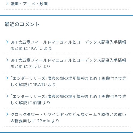
漫画・アニメ・映画
最近のコメント
BF1 第五章フィールドマニュアルとコーデックス記事入手情報
まとめ
に
1P.ATU
より
BF1 第五章フィールドマニュアルとコーデックス記事入手情報
まとめ
に
カラジ
より
｢エンダーリリーズ｣魔導の鎖の場所情報まとめ！画像付きで詳
しく解説
に
1P.ATU
より
｢エンダーリリーズ｣魔導の鎖の場所情報まとめ！画像付きで詳
しく解説
に
伯理
より
クロックタワー・リワインドってどんなゲーム？原作との違い
＆新要素も
に
2P.miu
より