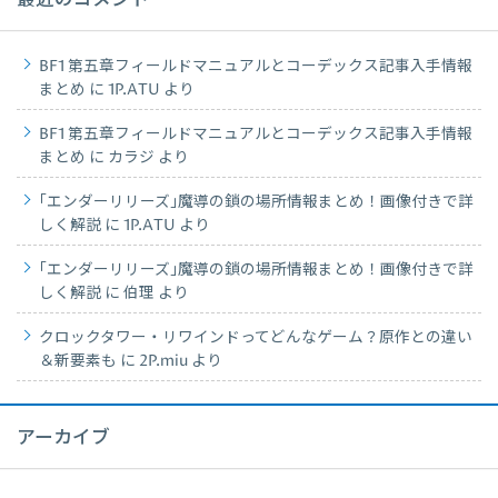
最近のコメント
BF1 第五章フィールドマニュアルとコーデックス記事入手情報
まとめ
に
1P.ATU
より
BF1 第五章フィールドマニュアルとコーデックス記事入手情報
まとめ
に
カラジ
より
｢エンダーリリーズ｣魔導の鎖の場所情報まとめ！画像付きで詳
しく解説
に
1P.ATU
より
｢エンダーリリーズ｣魔導の鎖の場所情報まとめ！画像付きで詳
しく解説
に
伯理
より
クロックタワー・リワインドってどんなゲーム？原作との違い
＆新要素も
に
2P.miu
より
アーカイブ