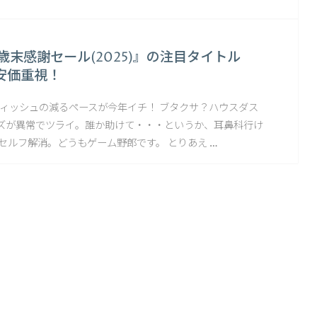
e『歳末感謝セール(2025)』の注目タイトル
安価重視！
、ティッシュの減るペースが今年イチ！ ブタクサ？ハウスダス
ズが異常でツライ。誰か助けて・・・というか、耳鼻科行け
セルフ解消。どうもゲーム野郎です。 とりあえ …