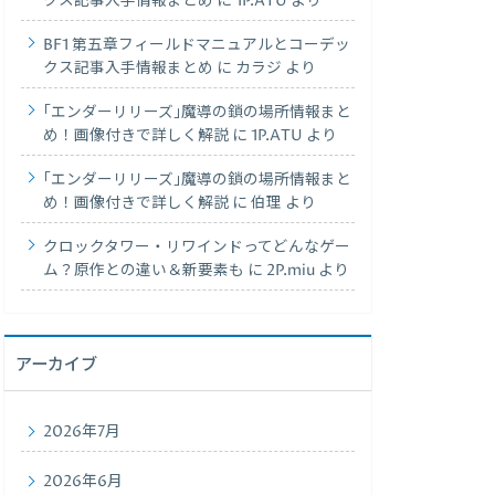
クス記事入手情報まとめ
に
1P.ATU
より
BF1 第五章フィールドマニュアルとコーデッ
クス記事入手情報まとめ
に
カラジ
より
｢エンダーリリーズ｣魔導の鎖の場所情報まと
め！画像付きで詳しく解説
に
1P.ATU
より
｢エンダーリリーズ｣魔導の鎖の場所情報まと
め！画像付きで詳しく解説
に
伯理
より
クロックタワー・リワインドってどんなゲー
ム？原作との違い＆新要素も
に
2P.miu
より
アーカイブ
2026年7月
2026年6月