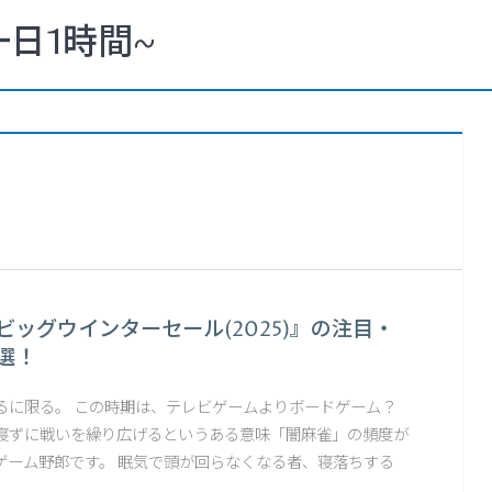
一日1時間~
re『ビッグウインターセール(2025)』の注目・
選！
るに限る。 この時期は、テレビゲームよりボードゲーム？
寝ずに戦いを繰り広げるというある意味「闇麻雀」の頻度が
ゲーム野郎です。 眠気で頭が回らなくなる者、寝落ちする