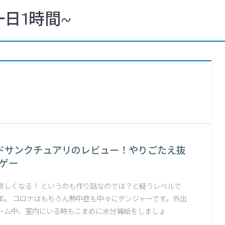
一日1時間~
ドサンクチュアリのレビュー！やりごたえ抜
にゲー
涼しくなる！ というのも作り話なのでは？と疑うレベルで
年。 コロナはもちろん熱中症も中々にデンジャーです。外出
ーム中、室内にいる時もこまめに水分補給をしましょ