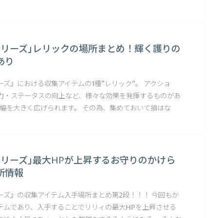
リリーズ｣レリックの場所まとめ！輝く護りの
あり
ズ』における収集アイテムの1種"レリック"。 アクショ
力・ステータスの向上など、様々な効果を発揮するものがあ
の幅を大きく広げられます。 その為、集めておいて損はな
リリーズ｣最大HPが上昇するお守りのかけら
所情報
ーズ』の収集アイテム入手場所まとめ第2段！！！ 今回もか
テムであり、入手することでリリィの最大HPを上昇させる