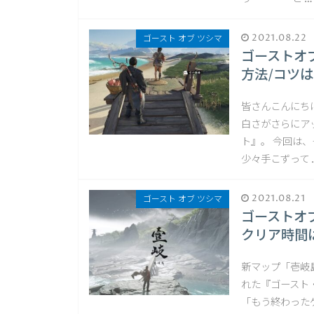
2021.08.22
ゴースト オブ ツシマ
ゴーストオ
方法/コツ
皆さんこんにち
白さがさらにア
ト』。 今回は
少々手こずって 
2021.08.21
ゴースト オブ ツシマ
ゴーストオ
クリア時間
新マップ「壱岐
れた『ゴースト
「もう終わった