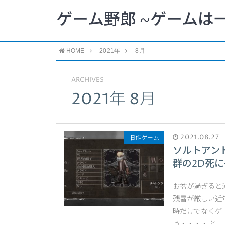
ゲーム野郎 ~ゲームは
HOME
2021年
8月
ARCHIVES
2021年 8月
2021.08.27
旧作ゲーム
ソルトアン
群の2D死
お盆が過ぎると
残暑が厳しい近
時だけでなくゲ
う・・・・ と …