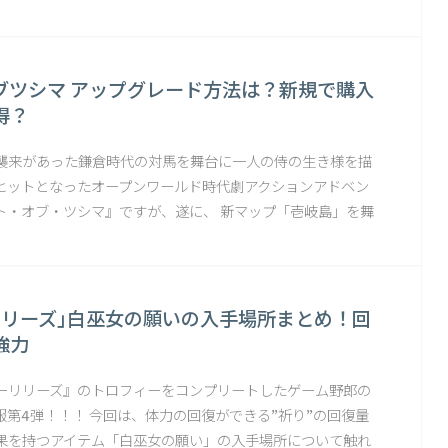
ブツシマ アップグレード方法は？新規で購入
得？
襲来があった鎌倉時代の対馬を舞台に一人の侍の生き様を描
ヒットとなったオープンワールド時代劇アクションアドベン
ト・オブ・ツシマ』ですが、遂に、 新マップ「壱岐島」を舞
リリーズ｣白巫女の願いの入手場所まとめ！回
強力
ーリリーズ』のトロフィーをコンプリートしたゲーム野郎の
報第4弾！！！ 今回は、体力の回復ができる"祈り"の回復量
果を持つアイテム「白巫女の願い」の入手場所について触れ