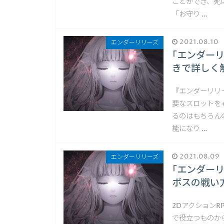
ことができ、死
「お守り …
2021.08.10
エンダーリリーズ
｢エンダー
きで詳しく
『エンダーリリ
要なスロットを
るのはもちろん
能になり …
2021.08.09
エンダーリリーズ
｢エンダー
ボスの戦い
2Dアクション
で役立つものか