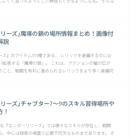
ににくく且つちょっとした無理もできるようになる。 そんな
リリーズ｣魔導の鎖の場所情報まとめ！画像付
解説
ーズ』のアイテムの1種である、 レリックを装備するのに必
+1拡張する「魔導の鎖」。 これは、アクションの幅が広が
のこと、戦闘を有利に進められるレリックをより多く装備可
リリーズ｣チャプター7～9のスキル習得場所や
方！
RPG『エンダーリリーズ』では様々なスキルが存在し、戦闘
ら、中には探索の場面で必要不可欠なものまであります。 そ