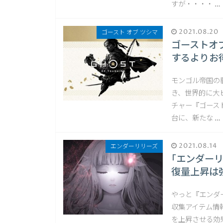
すが・・・・ …
2021.08.20
ゴースト オブ ツシマ
ゴーストオ
するよりお
モンゴル帝国の
き、世界的に大
チャー『ゴース
台に、新たな …
2021.08.14
エンダーリリーズ
｢エンダー
復量上昇は
やっと『エンダ
収集アイテム情
を上昇させる効