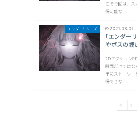
こで今回は、ス
得可能な …
2021.08.07
エンダーリリーズ
｢エンダー
やボスの戦
2Dアクション
闘面だけではな
単にストーリー
得できな …