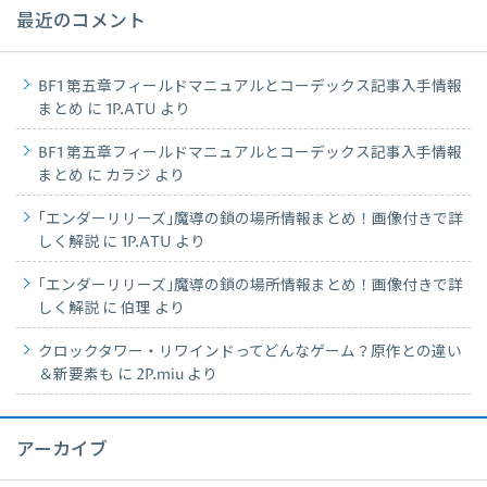
最近のコメント
BF1 第五章フィールドマニュアルとコーデックス記事入手情報
まとめ
に
1P.ATU
より
BF1 第五章フィールドマニュアルとコーデックス記事入手情報
まとめ
に
カラジ
より
｢エンダーリリーズ｣魔導の鎖の場所情報まとめ！画像付きで詳
しく解説
に
1P.ATU
より
｢エンダーリリーズ｣魔導の鎖の場所情報まとめ！画像付きで詳
しく解説
に
伯理
より
クロックタワー・リワインドってどんなゲーム？原作との違い
＆新要素も
に
2P.miu
より
アーカイブ