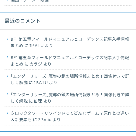
漫画・アニメ・映画
最近のコメント
BF1 第五章フィールドマニュアルとコーデックス記事入手情報
まとめ
に
1P.ATU
より
BF1 第五章フィールドマニュアルとコーデックス記事入手情報
まとめ
に
カラジ
より
｢エンダーリリーズ｣魔導の鎖の場所情報まとめ！画像付きで詳
しく解説
に
1P.ATU
より
｢エンダーリリーズ｣魔導の鎖の場所情報まとめ！画像付きで詳
しく解説
に
伯理
より
クロックタワー・リワインドってどんなゲーム？原作との違い
＆新要素も
に
2P.miu
より