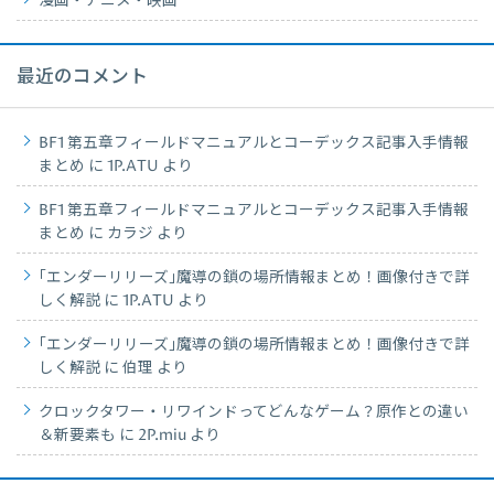
漫画・アニメ・映画
最近のコメント
BF1 第五章フィールドマニュアルとコーデックス記事入手情報
まとめ
に
1P.ATU
より
BF1 第五章フィールドマニュアルとコーデックス記事入手情報
まとめ
に
カラジ
より
｢エンダーリリーズ｣魔導の鎖の場所情報まとめ！画像付きで詳
しく解説
に
1P.ATU
より
｢エンダーリリーズ｣魔導の鎖の場所情報まとめ！画像付きで詳
しく解説
に
伯理
より
クロックタワー・リワインドってどんなゲーム？原作との違い
＆新要素も
に
2P.miu
より