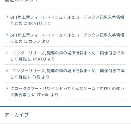
最近のコメント
BF1 第五章フィールドマニュアルとコーデックス記事入手情報
まとめ
に
1P.ATU
より
BF1 第五章フィールドマニュアルとコーデックス記事入手情報
まとめ
に
カラジ
より
｢エンダーリリーズ｣魔導の鎖の場所情報まとめ！画像付きで詳
しく解説
に
1P.ATU
より
｢エンダーリリーズ｣魔導の鎖の場所情報まとめ！画像付きで詳
しく解説
に
伯理
より
クロックタワー・リワインドってどんなゲーム？原作との違い
＆新要素も
に
2P.miu
より
アーカイブ