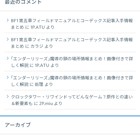
最近のコメント
BF1 第五章フィールドマニュアルとコーデックス記事入手情報
まとめ
に
1P.ATU
より
BF1 第五章フィールドマニュアルとコーデックス記事入手情報
まとめ
に
カラジ
より
｢エンダーリリーズ｣魔導の鎖の場所情報まとめ！画像付きで詳
しく解説
に
1P.ATU
より
｢エンダーリリーズ｣魔導の鎖の場所情報まとめ！画像付きで詳
しく解説
に
伯理
より
クロックタワー・リワインドってどんなゲーム？原作との違い
＆新要素も
に
2P.miu
より
アーカイブ