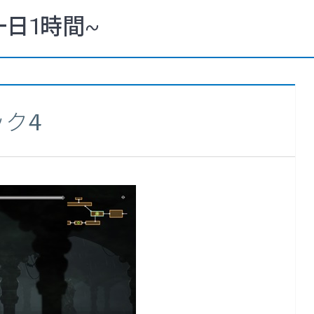
一日1時間~
ック4