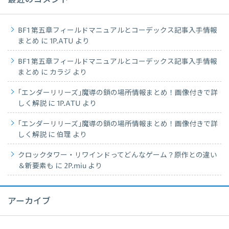
最近のコメント
BF1 第五章フィールドマニュアルとコーデックス記事入手情報
まとめ
に
1P.ATU
より
BF1 第五章フィールドマニュアルとコーデックス記事入手情報
まとめ
に
カラジ
より
｢エンダーリリーズ｣魔導の鎖の場所情報まとめ！画像付きで詳
しく解説
に
1P.ATU
より
｢エンダーリリーズ｣魔導の鎖の場所情報まとめ！画像付きで詳
しく解説
に
伯理
より
クロックタワー・リワインドってどんなゲーム？原作との違い
＆新要素も
に
2P.miu
より
アーカイブ