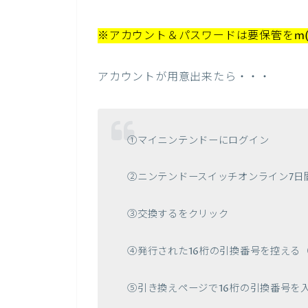
※アカウント＆パスワードは要保管をm(_
アカウントが用意出来たら・・・
①マイニンテンドーにログイン
②ニンテンドースイッチオンライン7日
③交換するをクリック
④発行された16桁の引換番号を控える
⑤引き換えページで16桁の引換番号を