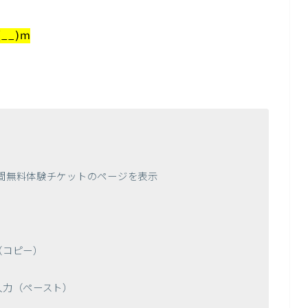
_)m
間無料体験チケットのページを表示
（コピー）
入力（ペースト）