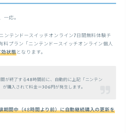
、一応。
「ニンテンドースイッチオンライン7日間無料体験チ
有料プラン「ニンテンドースイッチオンライン個人
有効状態
となります。
間が終了する48時間前に、自動的に上記「ニンテン
」が購入されて料金＝306円が発生します。
験期間中（48時間より前）に
自
動継続購入の更新を