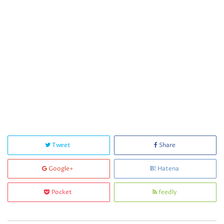
Tweet
Share
Google+
Hatena
Pocket
feedly