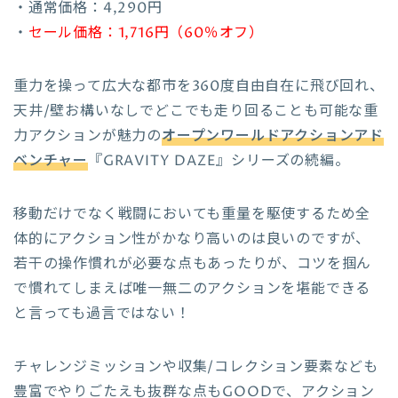
・通常価格：4,290円
・
セール価格：1,716円（60％オフ）
重力を操って広大な都市を360度自由自在に飛び回れ、
天井/壁お構いなしでどこでも走り回ることも可能な重
力アクションが魅力の
オープンワールドアクションアド
ベンチャー
『GRAVITY DAZE』シリーズの続編。
移動だけでなく戦闘においても重量を駆使するため全
体的にアクション性がかなり高いのは良いのですが、
若干の操作慣れが必要な点もあったりが、コツを掴ん
で慣れてしまえば唯一無二のアクションを堪能できる
と言っても過言ではない！
チャレンジミッションや収集/コレクション要素なども
豊富でやりごたえも抜群な点もGOODで、アクション