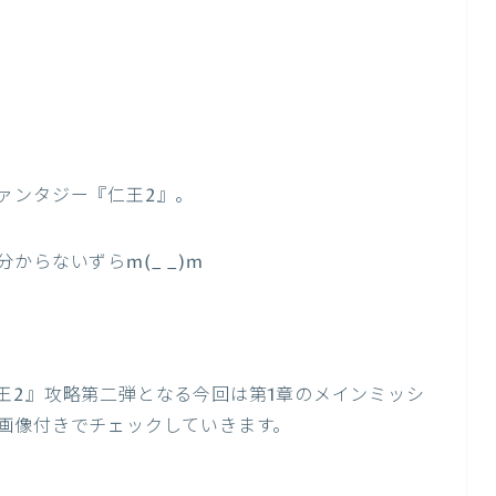
ァンタジー『仁王2』。
からないずらm(_ _)m
王2』攻略第二弾となる今回は第1章のメインミッシ
画像付きでチェックしていきます。