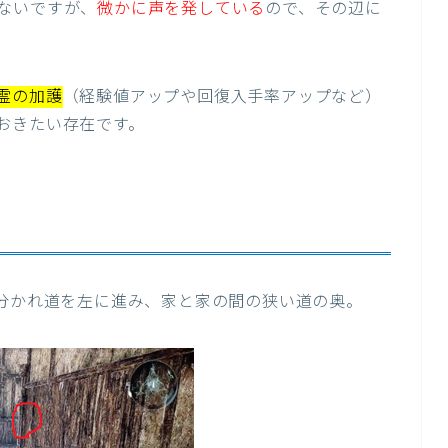
ないですが、
微かに声を発している
ので、その辺に
霊の加護
（経験値アップや回復入手率アップなど）
おきたい存在です。
分かれ道を左に進み、家と家の間の狭い道の奥。