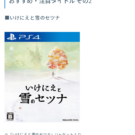
おすすめ・注目タイトル その2
■いけにえと雪のセツナ
※『
いけにえと雪のセツナ
』ジャケットより