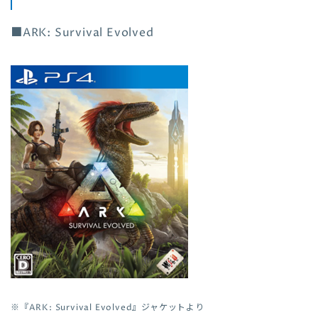
■ARK: Survival Evolved
※『
ARK: Survival Evolved
』ジャケットより