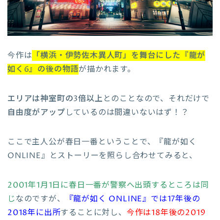
今作は
「横浜・伊勢佐木異人町」を舞台にした『龍が
如く6』の後の物語
が描かれます。
エリアは神室町の3倍以上
とのことなので、それだけで
自由度がアップ
しているのは間違いないはず！？
ここで主人公が春日一番ということで、『龍が如く
ONLINE』とストーリーを照らし合わせてみると、
2001年1月1日に春日一番が警察へ出頭するところは同
じ
なのですが、
『龍が如く ONLINE』では17年後の
2018年に出所
することに対し、
今作は18年後の2019