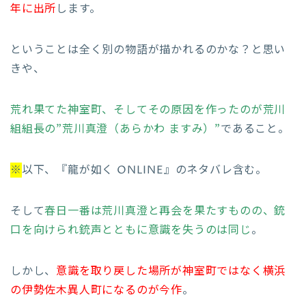
年に出所
します。
ということは全く別の物語が描かれるのかな？と思い
きや、
荒れ果てた神室町、そしてその原因を作ったのが荒川
組組長の”荒川真澄（あらかわ ますみ）”
であること。
※
以下、『龍が如く ONLINE』のネタバレ含む。
そして
春日一番は荒川真澄と再会を果たすものの、銃
口を向けられ銃声とともに意識を失うのは同じ
。
しかし、
意識を取り戻した場所が神室町ではなく横浜
の伊勢佐木異人町になるのが今作
。