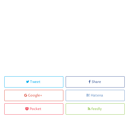
Tweet
Share
Google+
Hatena
Pocket
feedly