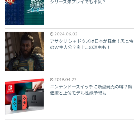
シリーズ未プレイでも平気？
2024.06.02
アサクリ シャドウズは日本が舞台！忍と侍
のW主人公？炎上…の理由も！
2019.04.27
ニンテンドースイッチに新型発売の噂？廉
価版と上位モデル性能予想も