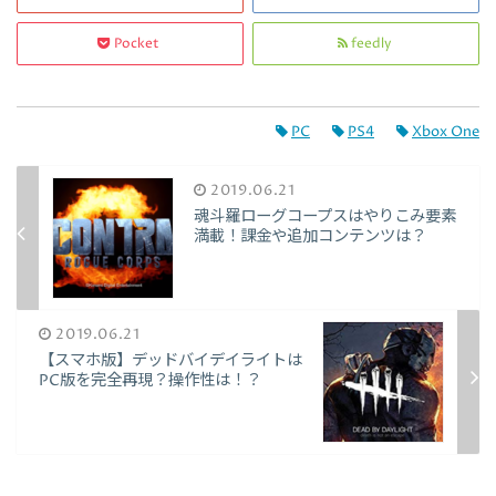
Pocket
feedly
PC
PS4
Xbox One
2019.06.21
魂斗羅ローグコープスはやりこみ要素
満載！課金や追加コンテンツは？
2019.06.21
【スマホ版】デッドバイデイライトは
PC版を完全再現？操作性は！？