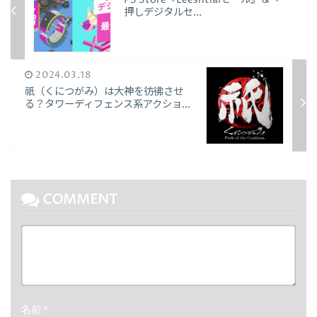
押しデジタルセ...
2024.03.18
祇（くにつがみ）は大神を彷彿させ
る？タワーディフェンス系アクショ...
COMMENT
名前
*