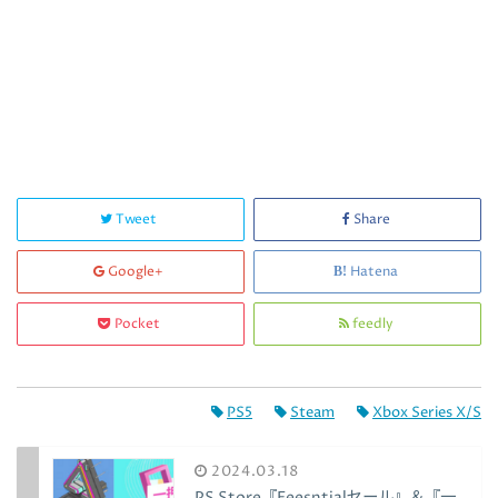
Tweet
Share
Google+
Hatena
Pocket
feedly
PS5
Steam
Xbox Series X/S
2024.03.18
PS Store『Eeesntialセール』＆『一