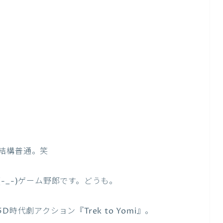
結構普通。笑
-_-)ゲーム野郎です。どうも。
5D時代劇アクション『
Trek to Yomi
』。