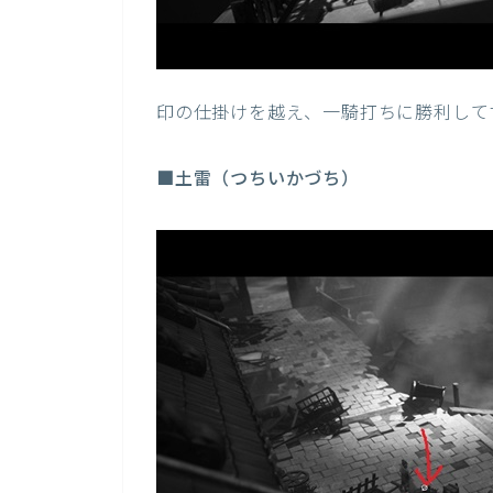
印の仕掛けを越え、一騎打ちに勝利して
■土雷（つちいかづち）