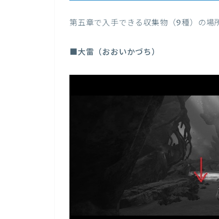
第五章で入手できる収集物（9種）の場
■大雷（おおいかづち）