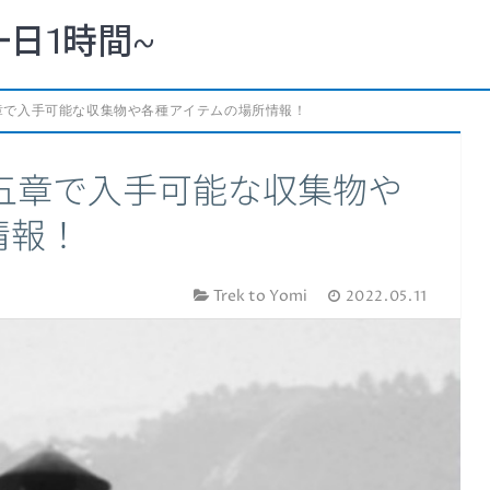
一日1時間~
i』第五章で入手可能な収集物や各種アイテムの場所情報！
i』第五章で入手可能な収集物や
情報！
Trek to Yomi
2022.05.11