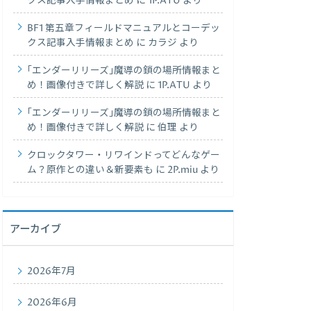
クス記事入手情報まとめ
に
1P.ATU
より
BF1 第五章フィールドマニュアルとコーデッ
クス記事入手情報まとめ
に
カラジ
より
｢エンダーリリーズ｣魔導の鎖の場所情報まと
め！画像付きで詳しく解説
に
1P.ATU
より
｢エンダーリリーズ｣魔導の鎖の場所情報まと
め！画像付きで詳しく解説
に
伯理
より
クロックタワー・リワインドってどんなゲー
ム？原作との違い＆新要素も
に
2P.miu
より
アーカイブ
2026年7月
2026年6月