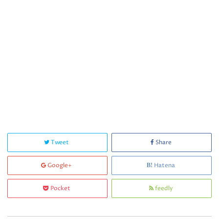
Tweet
Share
Google+
Hatena
Pocket
feedly