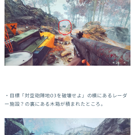
・目標「対空砲陣地03を破壊せよ」の横にあるレーダ
ー施設？の裏にある木箱が積まれたところ。