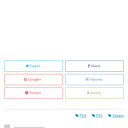
Tweet
Share
Google+
Hatena
Pocket
feedly
PS4
PS5
Steam