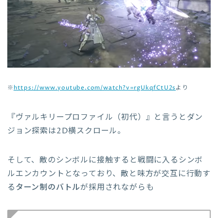
※
https://www.youtube.com/watch?v=rgUkqfCtU2s
より
『ヴァルキリープロファイル（初代）』と言うとダン
ジョン探索は2D横スクロール。
そして、敵のシンボルに接触すると戦闘に入るシンボ
ルエンカウントとなっており、敵と味方が交互に行動す
る
ターン制のバトル
が採用されながらも