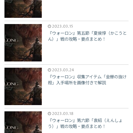
2023.03.15
『ウォーロン』第五節「夏侯惇（かこうと
ん）」戦の攻略・要点まとめ！
2023.03.24
『ウォーロン』収集アイテム「金蝉の抜け
殻」入手場所を画像付きで解説
2023.03.18
『ウォーロン』第六節「袁紹（えんしょ
う）」戦の攻略・要点まとめ！