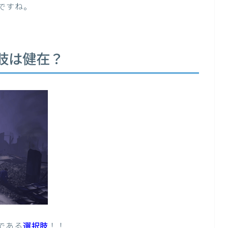
ですね。
肢は健在？
である
選択肢
！！