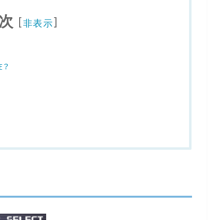
次
[
]
非表示
在？